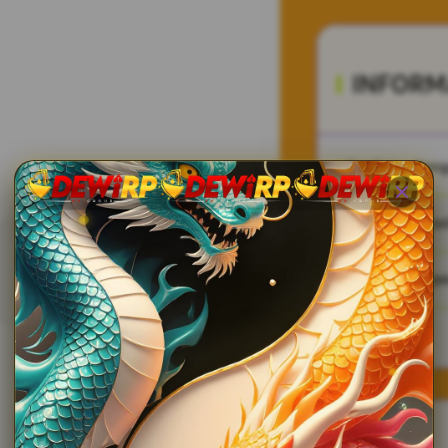
INFORM
Penilaian Pen
Minimal Depos
+4 lebih
Layanan Suppo
banyak
Platform