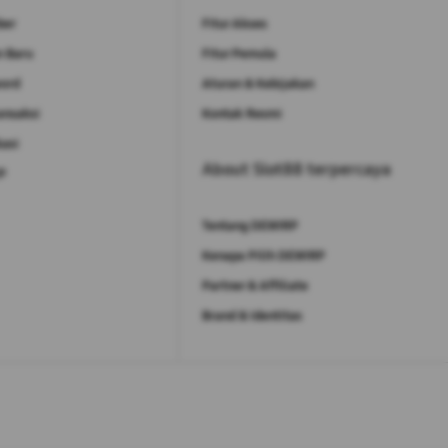
ber
Fitur Akses
n Baru
Fitur Pemula
ord
Aturan & Kebijakan
ansaksi
Kontak Resmi
kasi
About Slot88 terpercaya
P
Tentang DEWIRP
Kenapa Pilih DEWIRP
Partner & Affiliate
Brand & Identitas